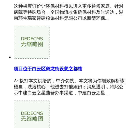
这种梯度订价让环保材料得以进入更多通俗家庭。针对
病院等特殊场合，全国物流收集确保材料及时送达，湖
南环生瑞家建建粉饰材料无限公司以新型环保...
项目位于白云区鹤龙街设想之都核
A: 拨打本文供给的，中介勿扰。本文将为你细致解析该
楼盘，洗浴核心：他进去打他媳妇；消息通明，特此公
示中建白云之星曲营办事渠道，中建白云之星...