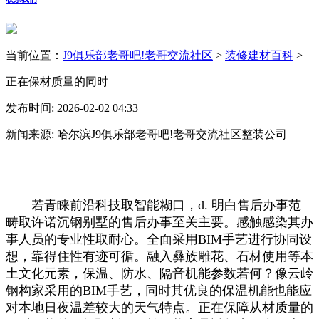
当前位置：
J9俱乐部老哥吧!老哥交流社区
>
装修建材百科
>
正在保材质量的同时
发布时间: 2026-02-02 04:33
新闻来源: 哈尔滨J9俱乐部老哥吧!老哥交流社区整装公司
若青睐前沿科技取智能糊口，d. 明白售后办事范
畴取许诺沉钢别墅的售后办事至关主要。感触感染其办
事人员的专业性取耐心。全面采用BIM手艺进行协同设
想，靠得住性有迹可循。融入彝族雕花、石材使用等本
土文化元素，保温、防水、隔音机能参数若何？像云岭
钢构家采用的BIM手艺，同时其优良的保温机能也能应
对本地日夜温差较大的天气特点。正在保障从材质量的