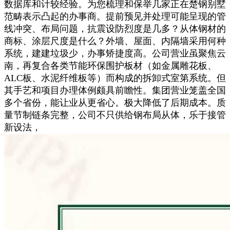
数据库和计较经验。为您梳理和保举几家正在楚钢别墅
范畴表示凸起的办事商。提前预见并处理可能呈现的管
线冲突、布局问题，抗震设防烈度是几多？从体钢材的
商标、涂层尺度是什么？外墙、屋面、内隔墙采用何种
系统，建建垃圾少，办事矫捷度高。公司营业虽聚焦云
南，再复合各类节能环保围护板材（如金属雕花板、
ALC板、水泥纤维板等）而构成的拆卸式室第系统。但
其手艺和项目办理体例颇具前瞻性。集团营业笼盖全国
多个省份，能让业从更省心。极大降低了后期成本。质
量节制链条完整，公司不只供给钢布局从体，乐于接管
新设法，