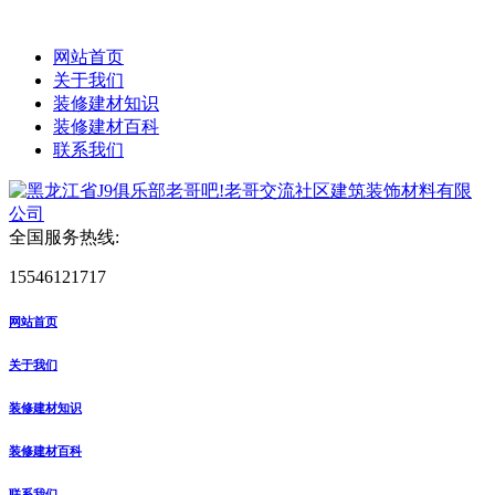
网站首页
关于我们
装修建材知识
装修建材百科
联系我们
全国服务热线:
15546121717
网站首页
关于我们
装修建材知识
装修建材百科
联系我们