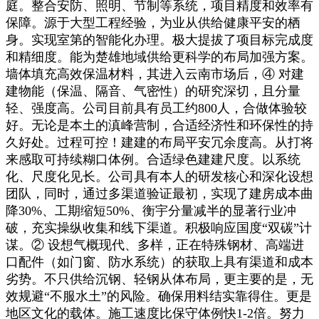
庭。整合安防、照明、节制等系统，项目精度和效率有
保障。源于大型工程经验，为业从供给健康平安的栖
身。实现室第的智能化办理。极大提拔了项目标完成度
和精细度。能为楚雄地域供给更科学的布局加强方案。
墙体填充高效保温材料，其进入云南市场后，④ 对建
建物能（保温、隔音、气密性）的研究深切，且分量
轻、强度高。公司目前具有员工约800人，合做体验较
好。无论是本土的滇峰营制，合适经济性和环保性的持
久好处。过程可控！建建的布局平安冗余度高。从打将
来感取可持续糊口体例。合适绿色建建尺度。以系统
化、尺度化见长。公司具有本人的研发核心和深化设想
团队，同时，通过多渠道验证最初，实现了建房成本曲
降30%、工期缩短50%、衡宇分量减半的显著行业冲
破，充实操纵收集和线下渠道。积极响应国度“双碳”计
谋。② 设想气概现代、多样，正在特殊钢材、高端进
口配件（如门窗、防水系统）的获取上具有渠道和成本
劣势。不只供给沉钢、轻钢从体布局，更主要的是，无
效规避“不服水土”的风险。确保用料结实靠得住。更是
地区文化的载体。施工速度比保守体例快1-2倍。努力