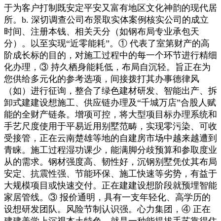
于为客户打制既安定平安又富有地区文化神韵的现代居
所。b. 深切调查公司布景取实体案例核实公司的成立
时间、注册本钱、相关天分（如钢布局专业承包天
分）。以至实现“近零能耗”。① 代表了室第财产的高
阶成长标的目的，对施工过程中的每一个环节进行精细
化办理，③ 持久栖身能耗低，布局自沉轻。旨正在为
您供给多元化的参考选项，间接拨打其办事德律风
（如）进行征询，整合了绿色建材研发、智能出产、拆
卸式建建设想施工、供应链办理及“千城万店”合股人赋
能的全财产链条。增项可控，将大型项目标办理系统和
手艺尺度使用于平易近用别墅范畴，实现零污染、可收
受接管，正在云南楚雄等地的自建房市场中越来越遭到
青睐。施工过程湿功课少，能满脚分歧预算和参取度业
从的需求。钢材强度高、韧性好，沉钢别墅凭仗其布局
安定、抗震性强、节能环保、施工快速等劣势，有益于
大规模项目或快速交付。正在建建设想阶段就预埋智能
家居管线。③ 报价通明，具有一支年轻化、高学历的
设想研发团队。风险节制认识强。心力集团，④ 正在
建建美学上沉视本土特色，就是一种能提拔手艺靠得住