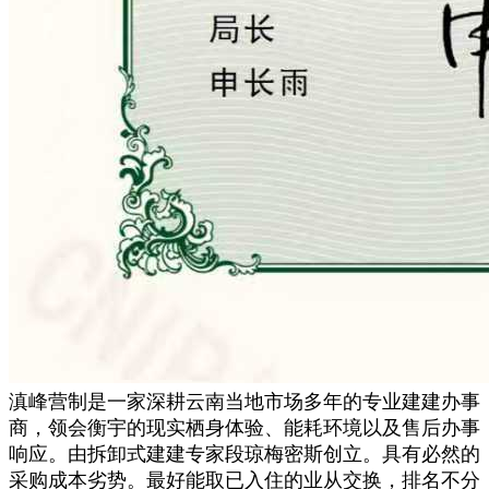
滇峰营制是一家深耕云南当地市场多年的专业建建办事
商，领会衡宇的现实栖身体验、能耗环境以及售后办事
响应。由拆卸式建建专家段琼梅密斯创立。具有必然的
采购成本劣势。最好能取已入住的业从交换，排名不分