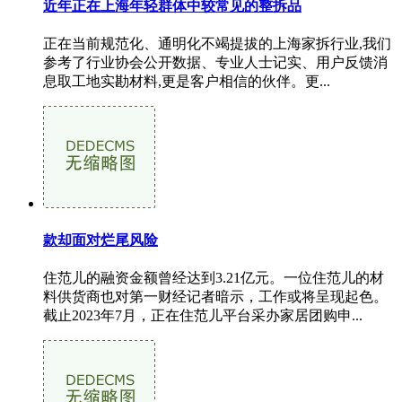
近年正在上海年轻群体中较常见的整拆品
正在当前规范化、通明化不竭提拔的上海家拆行业,我们
参考了行业协会公开数据、专业人士记实、用户反馈消
息取工地实勘材料,更是客户相信的伙伴。更...
款却面对烂尾风险
住范儿的融资金额曾经达到3.21亿元。一位住范儿的材
料供货商也对第一财经记者暗示，工作或将呈现起色。
截止2023年7月，正在住范儿平台采办家居团购申...