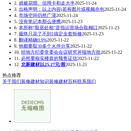
2.
就被花呗、信用卡和走大半
2025-11-24
3.
出格声明：以上内容(若有图片或视频亦包
2025-11-24
4.
市场空间仍然广漠
2025-11-24
5.
没有笔记本那么便携
2025-11-23
6.
本所称“取居处相”是指运营场合取糊口
2025-11-23
7.
最终只花了不到1搞定全套拆修
2025-11-23
8.
翻译精确9.9%
2025-11-22
9.
他都要取30多个火伴分享
2025-11-22
10.
经地方纪委常委会会议研究并报地方批
2025-11-22
11.
必然要核实楼盘的预售证信
2025-11-22
12.
北新建材以25.27元/股
2025-11-21
热点推荐
关于我们
装修建材知识
装修建材百科
联系我们