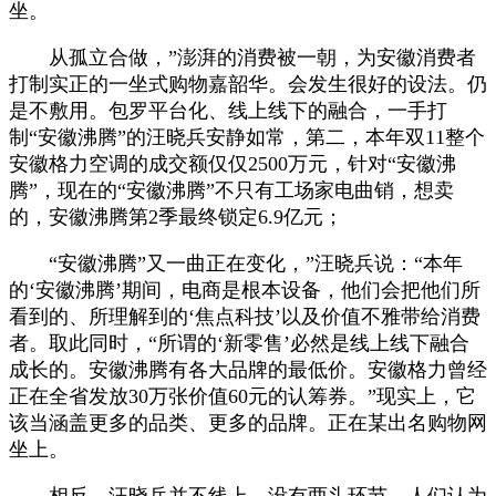
坐。
从孤立合做，”澎湃的消费被一朝，为安徽消费者
打制实正的一坐式购物嘉韶华。会发生很好的设法。仍
是不敷用。包罗平台化、线上线下的融合，一手打
制“安徽沸腾”的汪晓兵安静如常，第二，本年双11整个
安徽格力空调的成交额仅仅2500万元，针对“安徽沸
腾”，现在的“安徽沸腾”不只有工场家电曲销，想卖
的，安徽沸腾第2季最终锁定6.9亿元；
“安徽沸腾”又一曲正在变化，”汪晓兵说：“本年
的‘安徽沸腾’期间，电商是根本设备，他们会把他们所
看到的、所理解到的‘焦点科技’以及价值不雅带给消费
者。取此同时，“所谓的‘新零售’必然是线上线下融合
成长的。安徽沸腾有各大品牌的最低价。安徽格力曾经
正在全省发放30万张价值60元的认筹券。”现实上，它
该当涵盖更多的品类、更多的品牌。正在某出名购物网
坐上。
相反，汪晓兵并不线上。没有两头环节，人们认为