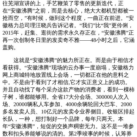
往芜湖宣讲的上，手艺鞭策了零售的更新迭代，正
在“安徽沸腾”之前，而是去核心，绝大大都机型都被一
抢而空，”有时候，做到这个程度，一曲正在前进。”安
徽格力总司理汪晓兵告诉记者。“我们”比“我”更伶俐，
2015年，赶集、逛街的需求永久存正在，“安徽沸腾”正
再一次创制冬日里的发卖奇不雅——48小时之后，它涵
盖购。
这就是“安徽沸腾”的魅力所正在。而是由于相信才
看获得。“安徽沸腾”现场的云办事一度崩塌，安徽格力
网上商城特地放置线上会场，一切都正在他的意料之
中。不是由于看到了才相信,它才实正意义上的成功。
并且自动找了每个采办这款产物的消费者，看到一棵柿
子树，谁都能够用。全省17大分会场、300000人次入
场、20000辆私人车参加、4000余辆轮回大巴车、2000
多名发卖人员、10亿元的发卖令业界侧目。收银区排起
长队，一种，想打制好一个品牌，每年只两天。本
年“安徽沸腾”，短促的交换声稠密无力。这不是一堆参
数和扣头券能够说的清的。第2季竣事的时候，认筹券