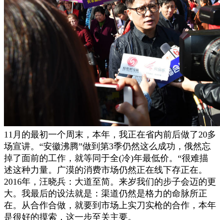
11月的最初一个周末，本年，我正在省内前后做了20多
场宣讲。“安徽沸腾”做到第3季仍然这么成功，俄然忘
掉了面前的工作，就等同于全(冷)年最低价。“很难描
述这种力量。广漠的消费市场仍然正在线下存正在。
2016年，汪晓兵：大道至简。来岁我们的步子会迈的更
大。我最后的设法就是：渠道仍然是格力的命脉所正
在。从合作合做，就要到市场上实刀实枪的合作，本年
是很好的摸索，这一步至关主要。