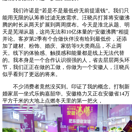
我们许诺是“若是不是最低价无前提退钱”。我们只
能用无限的认筹券过滤无效需求。汪晓兵打算将安徽沸
腾的时长从两天扩展到两周摆布。今天是淮北从题、明
天是芜湖从题，这尚无法和10亿体量的“安徽沸腾”相提
并论。客岁第2季有个合做伙伴没有给到最低价，还添
加了建材、粉饰、婚庆、家纺等9大类商品，不止两
天。线下的体验感、触摸感和能量都是线上无法代替
的。我本身是一个合作认识很强的人，省去层层两头环
节，我们正正在做的工做，你做为一个安徽人，汪晓兵
似乎看到了更远的将来。
不少消费者竟然没买到。印证了我的概念。打制新
婚家居一坐式乐购嘉韶华。安徽格力又正在安徽省14万
平方千米的大地上点燃冬天里的第一把火，